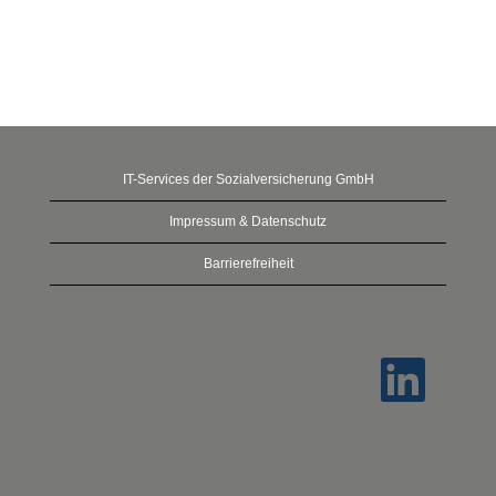
IT-Services der Sozialversicherung GmbH
Impressum & Datenschutz
Barrierefreiheit
W
i
r
d
a
u
f
e
i
n
e