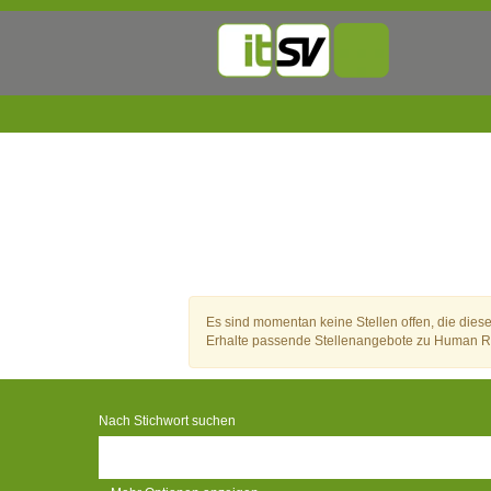
Human
Resources
Jobs
Es sind momentan keine Stellen offen, die dies
Erhalte passende Stellenangebote zu Human Re
Nach Stichwort suchen