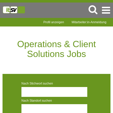
Profil anzeigen
Mitarbeiter:in-Anmeldung
Operations
&
Client
Operations & Client
Solutions
Jobs
Solutions Jobs
Nach Stichwort suchen
Nach Standort suchen