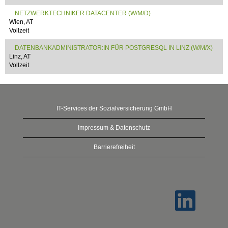
NETZWERKTECHNIKER DATACENTER (W/M/D)
Wien, AT
Vollzeit
DATENBANKADMINISTRATOR:IN FÜR POSTGRESQL IN LINZ (W/M/X)
Linz, AT
Vollzeit
IT-Services der Sozialversicherung GmbH
Impressum & Datenschutz
Barrierefreiheit
W
i
r
d
a
u
f