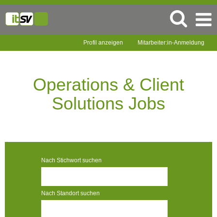
Profil anzeigen
Mitarbeiter:in-Anmeldung
Operations
&
Client
Operations & Client
Solutions
Jobs
Solutions Jobs
Nach Stichwort suchen
Nach Standort suchen