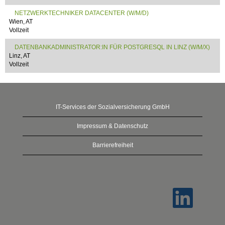
NETZWERKTECHNIKER DATACENTER (W/M/D)
Wien, AT
Vollzeit
DATENBANKADMINISTRATOR:IN FÜR POSTGRESQL IN LINZ (W/M/X)
Linz, AT
Vollzeit
IT-Services der Sozialversicherung GmbH
Impressum & Datenschutz
Barrierefreiheit
W
i
r
d
a
u
f