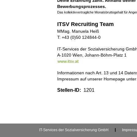
Deine Erfahrung zählt: Anhand deiner
Bewerbungsprozesses.
Das kollektivvertragliche Monatsbruttogehalt für Ange
ITSV Recruiting Team
MMag. Manuela Heiß
T: +43 (0)50 124844-0
IT-Services der Sozialversicherung Gmb
A-1020 Wien, Johann-Böhm-Platz 1
www.itsv.at
Informationen nach Art. 13 und 14 Date
Impressum auf unserer Homepage unte
Stellen-ID:
1201
IT-Services der Sozialversicherung GmbH
Impress