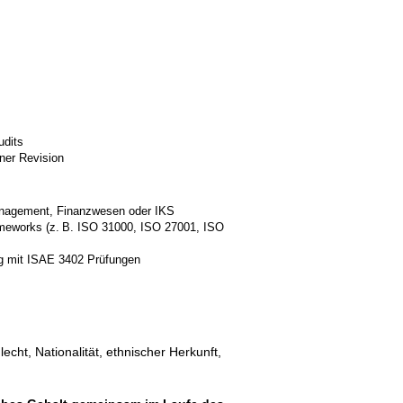
udits
ner Revision
management, Finanzwesen oder IKS
ameworks (z. B. ISO 31000, ISO 27001, ISO
ng mit ISAE 3402 Prüfungen
cht, Nationalität, ethnischer Herkunft,