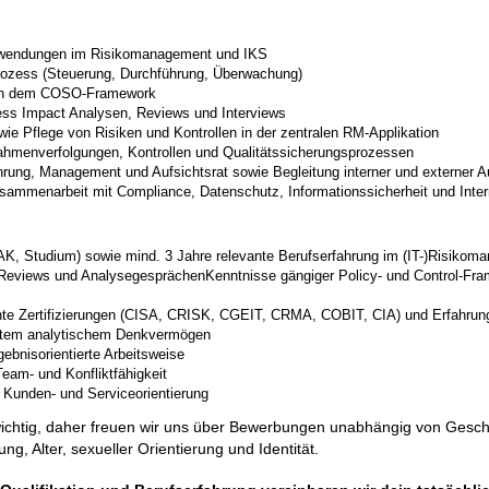
nwendungen im Risikomanagement und IKS
ozess (Steuerung, Durchführung, Überwachung)
nach dem COSO-Framework
ess Impact Analysen, Reviews und Interviews
wie Pflege von Risiken und Kontrollen in der zentralen RM‑Applikation
ahmenverfolgungen, Kontrollen und Qualitätssicherungsprozessen
hrung, Management und Aufsichtsrat sowie Begleitung interner und externer A
mmenarbeit mit Compliance, Datenschutz, Informationssicherheit und Inter
K, Studium) sowie mind. 3 Jahre relevante Berufserfahrung im (IT-)Risiko
 Reviews und AnalysegesprächenKenntnisse gängiger Policy‑ und Control‑Fr
evante Zertifizierungen (CISA, CRISK, CGEIT, CRMA, COBIT, CIA) und Erfahru
rägtem analytischem Denkvermögen
gebnisorientierte Arbeitsweise
Team- und Konfliktfähigkeit
 Kunden‑ und Serviceorientierung
wichtig, daher freuen wir uns über Bewerbungen unabhängig von Geschle
, Alter, sexueller Orientierung und Identität.