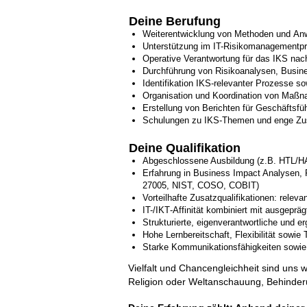
Deine Berufung
Weiterentwicklung von Methoden und A
Unterstützung im IT-Risikomanagementpr
Operative Verantwortung für das IKS 
Durchführung von Risikoanalysen, Busin
Identifikation IKS‑relevanter Prozesse so
Organisation und Koordination von Maßn
Erstellung von Berichten für Geschäftsfü
Schulungen zu IKS‑Themen und enge Zusa
Deine Qualifikation
Abgeschlossene Ausbildung (z.B. HTL/HA
Erfahrung in Business Impact Analysen,
27005, NIST, COSO, COBIT)
Vorteilhafte Zusatzqualifikationen: rel
IT-/IKT‑Affinität kombiniert mit ausgep
Strukturierte, eigenverantwortliche und er
Hohe Lernbereitschaft, Flexibilität sowie 
Starke Kommunikationsfähigkeiten sowie
Vielfalt und Chancengleichheit sind uns 
Religion oder Weltanschauung, Behinderung