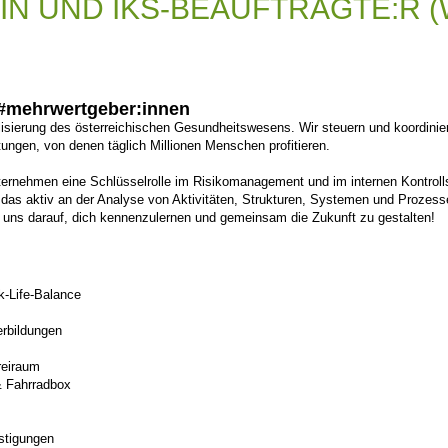
N UND IKS-BEAUFTRAGTE:R (
t #mehrwertgeber:innen
isierung des österreichischen Gesundheitswesens. Wir steuern und koordiniere
ungen, von denen täglich Millionen Menschen profitieren.
Unternehmen eine Schlüsselrolle im Risikomanagement und im internen Kontro
das aktiv an der Analyse von Aktivitäten, Strukturen, Systemen und Prozess
 uns darauf, dich kennenzulernen und gemeinsam die Zukunft zu gestalten!
k-Life-Balance
erbildungen
reiraum
& Fahrradbox
stigungen