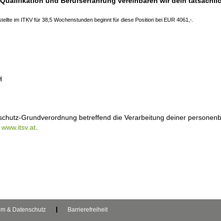
 Qualifikation und Berufserfahrung vereinbaren wir dein tatsäch
stellte im ITKV für 38,5 Wochenstunden beginnt für diese Position bei EUR 4061,-.
H
nschutz-Grundverordnung betreffend die Verarbeitung deiner personen
r
www.itsv.at
.
um & Datenschutz
Barrierefreiheit