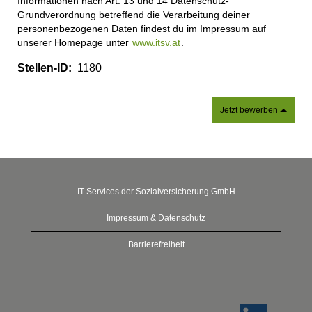
Informationen nach Art. 13 und 14 Datenschutz-
Grundverordnung betreffend die Verarbeitung deiner
personenbezogenen Daten findest du im Impressum auf
unserer Homepage unter
www.itsv.at
.
Stellen-ID:
1180
Jetzt bewerben
IT-Services der Sozialversicherung GmbH
Impressum & Datenschutz
Barrierefreiheit
W