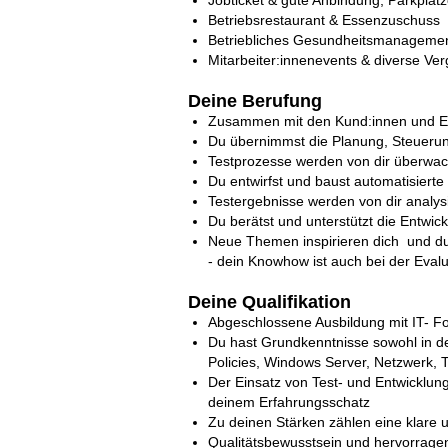
Betriebsrestaurant & Essenzuschuss
Betriebliches Gesundheitsmanageme
Mitarbeiter:innenevents & diverse Ve
Deine Berufung
Zusammen mit den Kund:innen und Ent
Du übernimmst die Planung, Steuerun
Testprozesse werden von dir überwacht
Du entwirfst und baust automatisierte
Testergebnisse werden von dir analys
Du berätst und unterstützt die Entwi
Neue Themen inspirieren dich und du 
- dein Knowhow ist auch bei der Eval
Deine Qualifikation
Abgeschlossene Ausbildung mit IT- F
Du hast Grundkenntnisse sowohl in d
Policies, Windows Server, Netzwerk, 
Der Einsatz von Test- und Entwicklungs
deinem Erfahrungsschatz
Zu deinen Stärken zählen eine klare 
Qualitätsbewusstsein und hervorrag