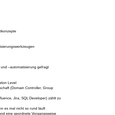
stkonzepte
atisierungswerkzeugen
 und –automatisierung gefragt
tion Level
chaft (Domain Controller, Group
fluence, Jira, SQL Developer) zählt zu
n es mal nicht so rund läuft
und eine geordnete Vorgangsweise