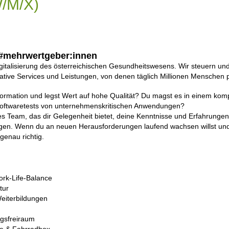
/M/X)
t #mehrwertgeber:innen
italisierung des österreichischen Gesundheitswesens. Wir steuern und 
ative Services und Leistungen, von denen täglich Millionen Menschen p
nsformation und legst Wert auf hohe Qualität? Du magst es in einem ko
e Softwaretests von unternehmenskritischen Anwendungen?
les Team, das dir Gelegenheit bietet, deine Kenntnisse und Erfahrunge
ingen. Wenn du an neuen Herausforderungen laufend wachsen willst und 
genau richtig.
Work-Life-Balance
tur
eiterbildungen
ngsfreiraum
ze & Fahrradbox