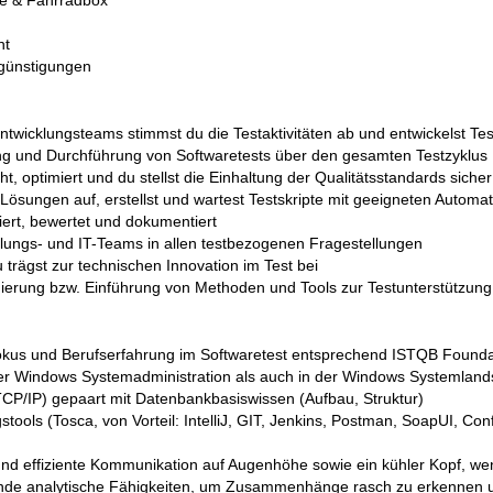
nt
rgünstigungen
wicklungsteams stimmst du die Testaktivitäten ab und entwickelst Te
g und Durchführung von Softwaretests über den gesamten Testzyklus
, optimiert und du stellst die Einhaltung der Qualitätsstandards sicher
 Lösungen auf, erstellst und wartest Testskripte mit geeigneten Autom
iert, bewertet und dokumentiert
cklungs- und IT-Teams in allen testbezogenen Fragestellungen
trägst zur technischen Innovation im Test bei
uierung bzw. Einführung von Methoden und Tools zur Testunterstützung
okus und Berufserfahrung im Softwaretest entsprechend ISTQB Founda
er Windows Systemadministration als auch in der Windows Systemlands
TCP/IP) gepaart mit Datenbankbasiswissen (Aufbau, Struktur)
tools (Tosca, von Vorteil: IntelliJ, GIT, Jenkins, Postman, SoapUI, Con
und effiziente Kommunikation auf Augenhöhe sowie ein kühler Kopf, wen
ende analytische Fähigkeiten, um Zusammenhänge rasch zu erkennen 