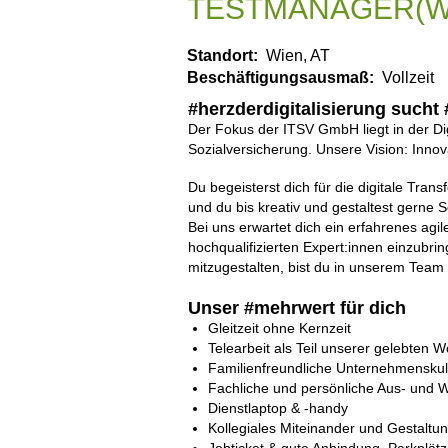
TESTMANAGER(W
Standort:
Wien, AT
Beschäftigungsausmaß:
Vollzeit
#herzderdigitalisierung such
Der Fokus der ITSV GmbH liegt in der Dig
Sozialversicherung. Unsere Vision: Innov
Du begeisterst dich für die digitale Tra
und du bis kreativ und gestaltest gern
Bei uns erwartet dich ein erfahrenes agi
hochqualifizierten Expert:innen einzubr
mitzugestalten, bist du in unserem Team 
Unser #mehrwert für dich
Gleitzeit ohne Kernzeit
Telearbeit als Teil unserer gelebten 
Familienfreundliche Unternehmenskul
Fachliche und persönliche Aus- und W
Dienstlaptop & -handy
Kollegiales Miteinander und Gestaltu
Jobticket & gute Anbindung, Parkplät