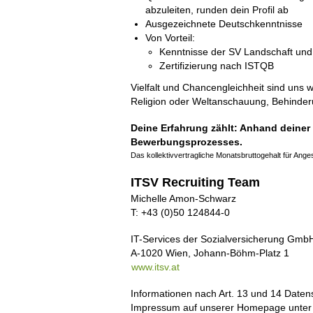
abzuleiten, runden dein Profil ab
Ausgezeichnete Deutschkenntnisse
Von Vorteil:
Kenntnisse der SV Landschaft un
Zertifizierung nach ISTQB
Vielfalt und Chancengleichheit sind uns 
Religion oder Weltanschauung, Behinderung
Deine Erfahrung zählt: Anhand deiner
Bewerbungsprozesses.
Das kollektivvertragliche Monatsbruttogehalt für Ange
ITSV Recruiting Team
Michelle Amon-Schwarz
T: +43 (0)50 124844-0
IT-Services der Sozialversicherung Gmb
A-1020 Wien, Johann-Böhm-Platz 1
www.itsv.at
Informationen nach Art. 13 und 14 Date
Impressum auf unserer Homepage unte