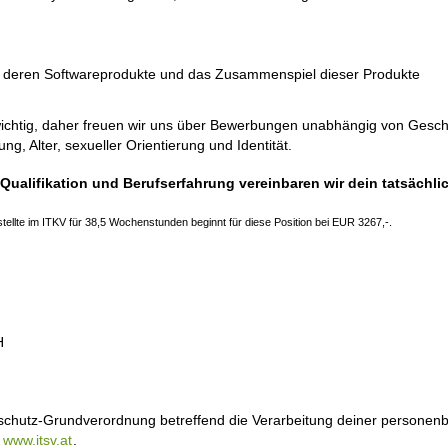
d deren Softwareprodukte und das Zusammenspiel dieser Produkte
wichtig, daher freuen wir uns über Bewerbungen unabhängig von Geschle
, Alter, sexueller Orientierung und Identität.
 Qualifikation und Berufserfahrung vereinbaren wir dein tatsäch
stellte im ITKV für 38,5 Wochenstunden beginnt für diese Position bei EUR 3267,-.
H
nschutz-Grundverordnung betreffend die Verarbeitung deiner personen
r
www.itsv.at
.