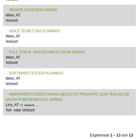
SENIOR UI DESIGN (W/M/X)
Wien, AT
Vollzeit
AGILE TEAM COACH (W/M/X)
Wien, AT
Vollzeit
FULL STACK JAVA ENTWICKLER:IN (M/W/X)
Wien, AT
Vollzeit
SOFTWARETESTER:IN (W/M/X)
Wien, AT
Vollzeit
#MEHRWERTGEBER:INNEN GESUCHT! PROAKTIV ZUM TRAUMJOB
(INITIATIVBEWERBUNG) (W/M/X)
Linz, AT
+1 weitere …
Teil- oder Vollzeit
Ergebnisse
1 – 13
von
13