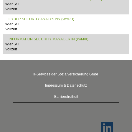
Wien, AT
Vollzeit
CYBER SECURITY ANALYST:IN (W/M/D)
Wien, AT
Vollzeit
INFORMATION SECURITY MANAGER:IN (W/M/X)
Wien, AT
Vollzeit
IT-Services der Sozialversicherung GmbH
Impressum & Datenschutz
Barrierefreiheit
W
i
r