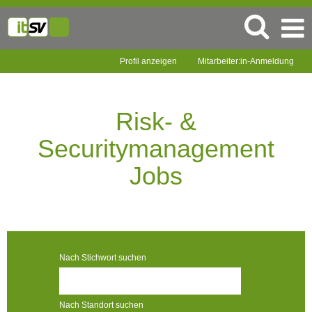
Profil anzeigen
Mitarbeiter:in-Anmeldung
Risk-
&
Securitymanagement
Risk- &
Jobs
Securitymanagement
Jobs
Nach Stichwort suchen
Nach Standort suchen