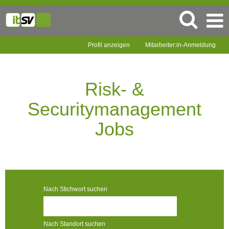
Profil anzeigen
Mitarbeiter:in-Anmeldung
Risk-
&
Securitymanagement
Risk- &
Jobs
Securitymanagement
Jobs
Nach Stichwort suchen
Nach Standort suchen