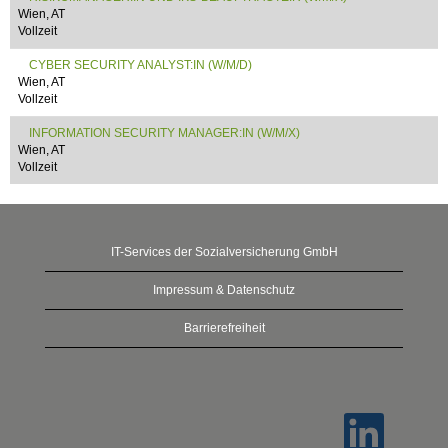
Wien, AT
Vollzeit
CYBER SECURITY ANALYST:IN (W/M/D)
Wien, AT
Vollzeit
INFORMATION SECURITY MANAGER:IN (W/M/X)
Wien, AT
Vollzeit
IT-Services der Sozialversicherung GmbH
Impressum & Datenschutz
Barrierefreiheit
W
i
r