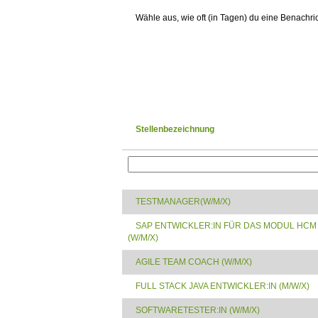
Wähle aus, wie oft (in Tagen) du eine Benachri
Stellenbezeichnung
TESTMANAGER(W/M/X)
SAP ENTWICKLER:IN FÜR DAS MODUL HCM
(W/M/X)
AGILE TEAM COACH (W/M/X)
FULL STACK JAVA ENTWICKLER:IN (M/W/X)
SOFTWARETESTER:IN (W/M/X)