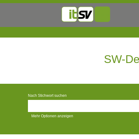
SW-
Development
&
SW-Dev
Mobile
Solutions
Jobs
Nach Stichwort suchen
Mehr Optionen anzeigen