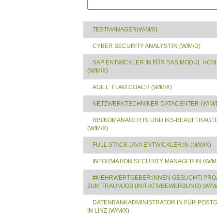
TESTMANAGER(W/M/X)
CYBER SECURITY ANALYST:IN (W/M/D)
SAP ENTWICKLER:IN FÜR DAS MODUL HCM
(W/M/X)
AGILE TEAM COACH (W/M/X)
NETZWERKTECHNIKER DATACENTER (W/M/
RISIKOMANAGER:IN UND IKS-BEAUFTRAGT
(W/M/X)
FULL STACK JAVA ENTWICKLER:IN (M/W/X)
INFORMATION SECURITY MANAGER:IN (W/M
#MEHRWERTGEBER:INNEN GESUCHT! PRO
ZUM TRAUMJOB (INITIATIVBEWERBUNG) (W/M/
DATENBANKADMINISTRATOR:IN FÜR POST
IN LINZ (W/M/X)