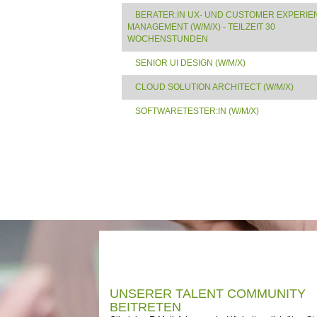
BERATER:IN UX- UND CUSTOMER EXPERIE
MANAGEMENT (W/M/X) - TEILZEIT 30
WOCHENSTUNDEN
SENIOR UI DESIGN (W/M/X)
CLOUD SOLUTION ARCHITECT (W/M/X)
SOFTWARETESTER:IN (W/M/X)
UNSERER TALENT COMMUNITY
BEITRETEN